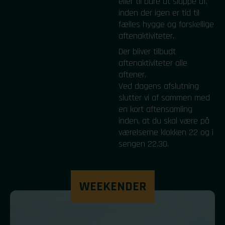
eller til bare at slappe af,
inden der igen er tid til
fælles hygge og forskellige
aftenaktiviteter.
Der bliver tilbudt
aftenaktiviteter alle
aftener.
Ved dagens afslutning
slutter vi af sammen med
en kort aftensamling
inden, at du skal være på
værelserne klokken 22 og i
sengen 22.30.
WEEKENDER