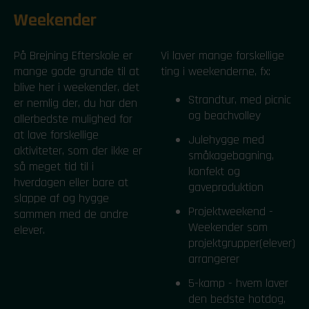
Weekender
På Brejning Efterskole er
Vi laver mange forskellige
mange gode grunde til at
ting i weekenderne, fx:
blive her i weekender, det
Strandtur, med picnic
er nemlig der, du har den
og beachvolley
allerbedste mulighed for
at lave forskellige
Julehygge med
aktiviteter, som der ikke er
småkagebagning,
så meget tid til i
konfekt og
hverdagen eller bare at
gaveproduktion
slappe af og hygge
Projektweekend -
sammen med de andre
Weekender som
elever.
projektgrupper(elever)
arrangerer
5-kamp - hvem laver
den bedste hotdog,