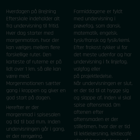
Hverdagen på Brejning
Formiddagene er fyldt
Efterskole indeholder alt
med undervisning i
fra undervisning til fritid.
prøvefag, som dansk,
Hver dag starter med
matematik, engelsk,
morgenmotion, hvor der
tysk/fransk og fysik/kemi.
kan vælges mellem flere
Efter frokost rykker vi for
forskellige ruter. Den
det meste udenfor og har
korteste af ruterne er på
undervisning i fx linjefag,
lidt over 1 km, så alle kan
valgfag eller
være med.
på projektledelse.
Morgenmotionen sætter
Når undervisningen er slut,
gang i kroppen og giver en
er der tid til at hygge sig
god start på dagen.
og slappe af, inden vi skal
spise aftensmad. Om
Herefter er der
aftenen efter
morgenmad i spisesalen
aftensmaden er der
og tid til bad m.m. Inden
stilletimen, hvor der er tid
undervisningen går i gang,
til lektielæsning, lektiecafé
er der rengøring.