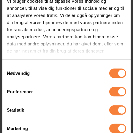
Vi bruger cookies til at tilpasse vores indhold og
annoncer, til at vise dig funktioner til sociale medier og til
Værelser
at analysere vores trafik. Vi deler også oplysninger om
din brug af vores hjemmeside med vores partnere inden
Vi har ingen suiter, men vi har rum med sjæl,
for sociale medier, annonceringspartnere og
efterskolefornemmelser og gode værelseskammerater.
analysepartnere. Vores partnere kan kombinere disse
data med andre oplysninger, du har givet dem, eller som
Du kommer til at bo på et værelse med en, to eller tre
de har indsamlet fra din brug af deres tjenester.
andre elever af dit eget køn. I værelserne omkring dig
bor der både drenge og piger. Alle værelser har
køjesenge, skriveborde og skabe.
Samtykkevalg
Nødvendig
Du skal være på dit værelse fra klokken 22.00 om
aftenen, så du kan nå at få en god nats søvn inden du
skal
Præferencer
ud på morgenløbeturen næste morgen klokken 7.00. Du
kan selvfølgelig også vælge at sove i shelter eller
Statistik
hængekøje, hvis du hellere vil være ude - tiderne er dog
de samme.
Marketing
Læs mere om skolens faciliteter