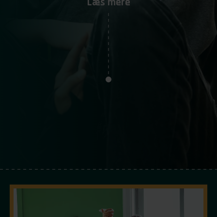
Læs mere
Kontakt
BECamp 2026
Planlagt bøvl– ægte ansvar gennem 25 år